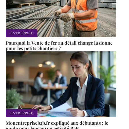
ENTREPRISE
Pourquoi la Vente de fer au détail change la donne
pour les petits chantiers ?
ENTREPRISE
Monentrepriseb2b.fr expliqué aux débutants : le
guide pour lancer son activité B2B