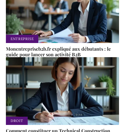
ENTREPRISE
Monentrepriseb2b.fr expliqué aux débutants : le
guide pour lancer son activité B2B
DROIT
Comment constituer un Technical Construction